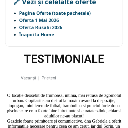
🔗 Vezi și celelalte oferte
Pagina Oferte (toate pachetele)
Oferta 1 Mai 2026
Oferta Rusalii 2026
Înapoi la Home
TESTIMONIALE
Vacanță ❘ Prieteni
O locație deosebit de frumoasă, intima, mai retrasa de zgomotul
urban. Copilasii s-au distrat la maxim avand la dispoziție,
topogan, mini teren de fotbal, trambulina si punctul forte doua
piscine care erau foarte bine intretinute si curatate zilnic, chiar si
adultilor ne-au placut!
Gazdele foarte primitoare și comunicative, dna Gabriela a oferit
informațiile necesare pentru ceea ce am cerut, iar dnl Sorin, un