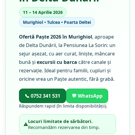
11 – 14 Aprilie 2026
Murighiol • Tulcea • Poarta Deltei
Ofertă Paște 2026 în Murighiol
, aproape
de Delta Dunării, la Pensiunea La Sorin: un
sejur așezat, cu aer curat, liniște, mâncare
bună și
excursii cu barca
către canale și
rezervație. Ideal pentru familii, cupluri și
oricine vrea un Paște autentic, fără grabă.
📞 0752 341 531
💬 WhatsApp
Răspundem rapid (în limita disponibilității).
Locuri limitate de sărbători.
⚠️
Recomandăm rezervarea din timp.