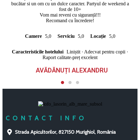
bucătar si un om cu un dulce caracter. Partyul de weekend a
fost de 10+
Vom mai reveni cu siguranță!!!
Recomand cu încredere!
Camere
5,0
Serviciu
5,0
Locație
5,0
Caracteristicile hotelului
Liniștit · Adecvat pentru copii ·
Raport calitate-preț excelent
AVĂDĂNUȚI ALEXANDRU
CONTACT INFO
Strada Apicultorilor, 827150 Murighiol, România