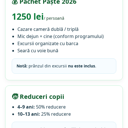
💰 Pachet Paște 2026
1250 lei
/ persoană
Cazare cameră dublă / triplă
Mic dejun + cine (conform programului)
Excursii organizate cu barca
Seară cu voie bună
Notă:
prânzul din excursii
nu este inclus
.
🧒 Reduceri copii
4–9 ani:
50% reducere
10–13 ani:
25% reducere