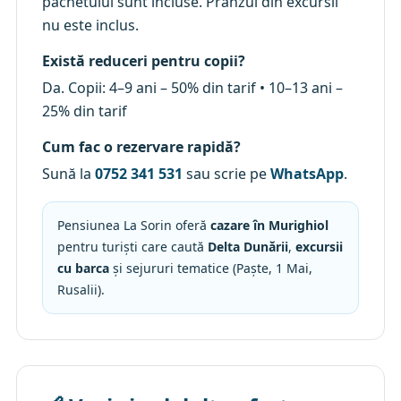
pachetului sunt incluse. Prânzul din excursii
nu este inclus.
Există reduceri pentru copii?
Da. Copii: 4–9 ani – 50% din tarif • 10–13 ani –
25% din tarif
Cum fac o rezervare rapidă?
Sună la
0752 341 531
sau scrie pe
WhatsApp
.
Pensiunea La Sorin oferă
cazare în Murighiol
pentru turiști care caută
Delta Dunării
,
excursii
cu barca
și sejururi tematice (Paște, 1 Mai,
Rusalii).