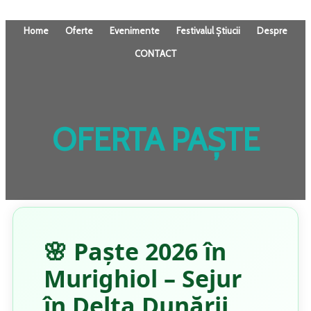
Home
Oferte
Evenimente
Festivalul Știucii
Despre
CONTACT
OFERTA PAȘTE
🌸 Paște 2026 în
Murighiol – Sejur
în Delta Dunării