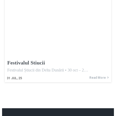
Festivalul Stiucii
Festivalul Știucii din Delta Dunării • 30 oct – 2…
Read More
31
JUL, 25