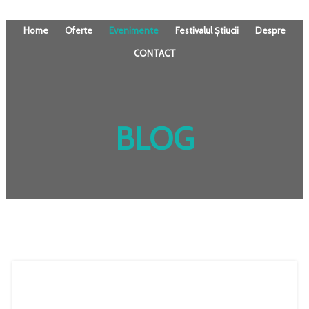
Home
Oferte
Evenimente
Festivalul Știucii
Despre
CONTACT
BLOG